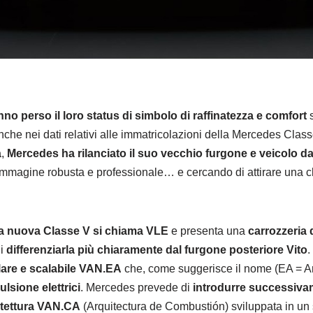
no perso il loro status di simbolo di raffinatezza e comfort
s
e anche nei dati relativi alle immatricolazioni della Mercedes Cla
à
,
Mercedes ha rilanciato il suo vecchio furgone e veicolo da
 immagine robusta e professionale… e cercando di attirare una cl
la nuova Classe V si chiama
VLE
e presenta una
carrozzeria 
di
differenziarla più chiaramente dal furgone posteriore
Vito
.
ulare e scalabile VAN.EA
che, come suggerisce il nome (EA = Arq
ulsione elettrici
. Mercedes prevede di
introdurre successiva
itettura VAN.CA
(Arquitectura de Combustión) sviluppata in u