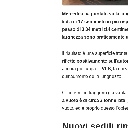
Mercedes ha puntato sulla lu
tratta di
17 centimetri in più ri
passo di 3,34 metri
(
14 centimet
larghezza sono praticamente u
Il risultato è una superficie front
riflette positivamente sull’aut
ancora più lunga. Il
VLS
, la cui
v
sull’aumento della lunghezza.
Gli interni ne traggono già vanta
a vuoto è di circa 3 tonnellate
(
vuoto, ed è proprio questo l’obie
Nuovi sedili ri