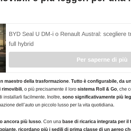
BYD Seal U DM-i o Renault Austral: scegliere tra
full hybrid
Per saperne di più
 un maestro della trasformazione
.
Tutto è configurabile, da u
i rimovibili
, o più precisamente il loro
sistema Roll & Go
, che c
 installarli facilmente. Inoltre,
sono significativamente più leg
zione dell’auto un piccolo lusso per la vita quotidiana.
o ancora più lusso
. Con una
base di ricarica integrata per il
iante, ricordano più i sedili di prima classe di un aereo ch