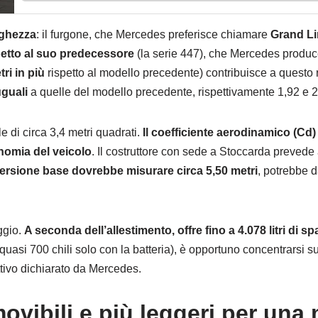
nghezza
: il furgone, che Mercedes preferisce chiamare
Grand Li
spetto al suo predecessore
(la serie 447), che Mercedes produc
ri in più
rispetto al modello precedente) contribuisce a questo ri
guali
a quelle del modello precedente, rispettivamente 1,92 e 2
ale di circa 3,4 metri quadrati.
Il coefficiente aerodinamico (Cd)
onomia del veicolo
. Il costruttore con sede a Stoccarda prevede
ersione base dovrebbe misurare circa 5,50 metri
, potrebbe 
ggio.
A seconda dell’allestimento, offre fino a 4.078 litri di sp
quasi 700 chili solo con la batteria), è opportuno concentrarsi s
ttivo dichiarato da Mercedes.
movibili e più leggeri per una