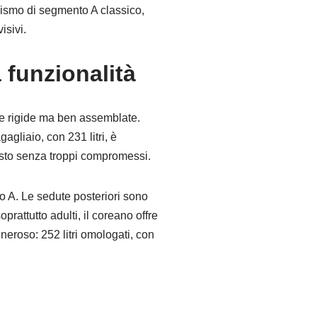
urismo di segmento A classico,
isivi.
 funzionalità
he rigide ma ben assemblate.
agliaio, con 231 litri, è
osto senza troppi compromessi.
o A. Le sedute posteriori sono
rattutto adulti, il coreano offre
neroso: 252 litri omologati, con