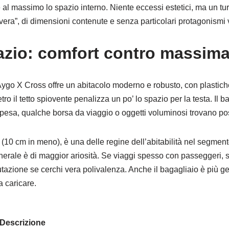
e al massimo lo spazio interno. Niente eccessi estetici, ma un t
“vera”, di dimensioni contenute e senza particolari protagonismi v
azio: comfort contro massima
Aygo X Cross offre un abitacolo moderno e robusto, con plastic
o il tetto spiovente penalizza un po’ lo spazio per la testa. Il bag
spesa, qualche borsa da viaggio o oggetti voluminosi trovano p
(10 cm in meno), è una delle regine dell’abitabilità nel segment
nerale è di maggior ariosità. Se viaggi spesso con passeggeri, sop
lutazione se cerchi vera polivalenza. Anche il bagagliaio è più ge
a caricare.
Descrizione