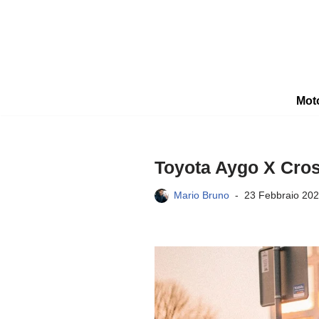
Vai
al
contenuto
Mot
Toyota Aygo X Cross
Mario Bruno
23 Febbraio 20