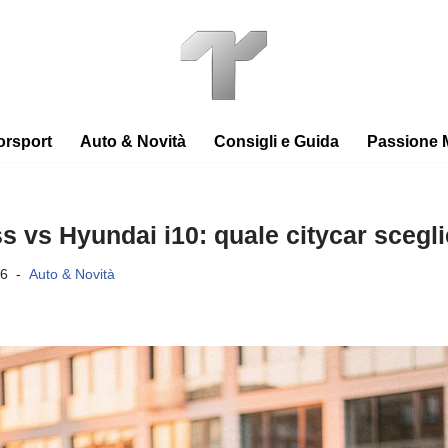
orsport
Auto & Novità
Consigli e Guida
Passione 
 vs Hyundai i10: quale citycar sceglie
26
Auto & Novità