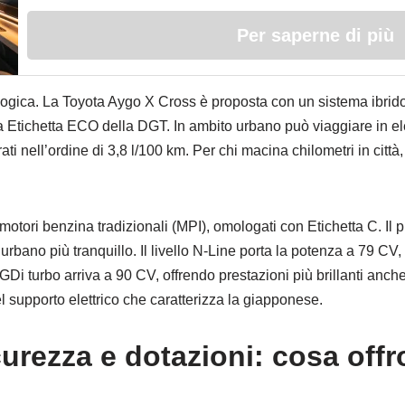
Per saperne di più
nologica. La Toyota Aygo X Cross è proposta con un sistema ibri
Etichetta ECO della DGT. In ambito urbano può viaggiare in ele
i nell’ordine di 3,8 l/100 km. Per chi macina chilometri in citt
otori benzina tradizionali (MPI), omologati con Etichetta C. Il 
rbano più tranquillo. Il livello N-Line porta la potenza a 79 CV,
GDi turbo arriva a 90 CV, offrendo prestazioni più brillanti anche
el supporto elettrico che caratterizza la giapponese.
curezza e dotazioni: cosa off