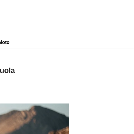
Moto
cuola