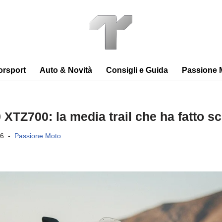
orsport
Auto & Novità
Consigli e Guida
Passione 
TZ700: la media trail che ha fatto s
26
Passione Moto