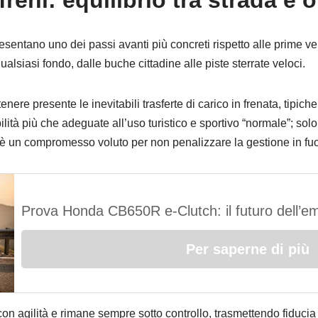
reni: equilibrio tra strada e o
entano uno dei passi avanti più concreti rispetto alle prime ver
alsiasi fondo, dalle buche cittadine alle piste sterrate veloci.
ere presente le inevitabili trasferte di carico in frenata, tipiche
lità più che adeguate all’uso turistico e sportivo “normale”; so
a è un compromesso voluto per non penalizzare la gestione in fuo
Prova Honda CB650R e-Clutch: il futuro dell’e
Per saperne di più
on agilità e rimane sempre sotto controllo, trasmettendo fiduci