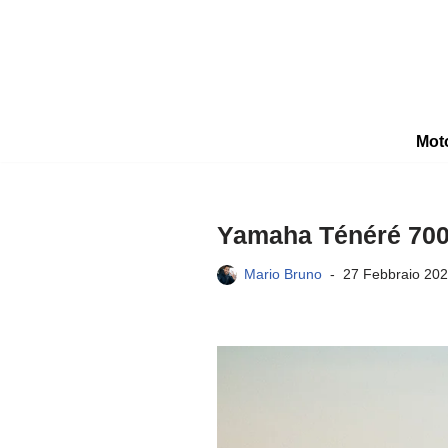
Vai
al
contenuto
Mot
Yamaha Ténéré 700 X
Mario Bruno
27 Febbraio 20