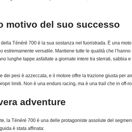
ero motivo del suo successo
o della Ténéré 700 è la sua sostanza nel fuoristrada. È una mot
o estremamente versatile. Mantiene tutte le qualità che l’hanno r
ano lunghe tappe asfaltate a giornate intere tra sterrati, sabbia e 
ne dei pesi è azzeccata, e il motore offre la trazione giusta per a
propri limiti. Non è una enduro racing, ma è una trail che in off-r
vera adventure
nte, la Ténéré 700 è una delle protagoniste assolute del segme
uida è stata affinata: