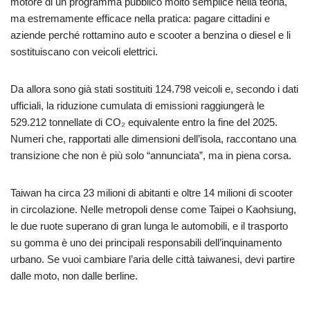
motore di un programma pubblico molto semplice nella teoria,
ma estremamente efficace nella pratica: pagare cittadini e
aziende perché rottamino auto e scooter a benzina o diesel e li
sostituiscano con veicoli elettrici.
Da allora sono già stati sostituiti 124.798 veicoli e, secondo i dati
ufficiali, la riduzione cumulata di emissioni raggiungerà le
529.212 tonnellate di CO₂ equivalente entro la fine del 2025.
Numeri che, rapportati alle dimensioni dell’isola, raccontano una
transizione che non è più solo “annunciata”, ma in piena corsa.
Taiwan ha circa 23 milioni di abitanti e oltre 14 milioni di scooter
in circolazione. Nelle metropoli dense come Taipei o Kaohsiung,
le due ruote superano di gran lunga le automobili, e il trasporto
su gomma è uno dei principali responsabili dell’inquinamento
urbano. Se vuoi cambiare l’aria delle città taiwanesi, devi partire
dalle moto, non dalle berline.