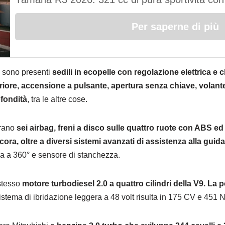
Per saperne di più
, sono presenti
sedili in ecopelle con regolazione elettrica e c
iore, accensione a pulsante, apertura senza chiave, volante 
ofondità
, tra le altre cose.
urano
sei airbag, freni a disco sulle quattro ruote con ABS ed E
ncora, oltre a diversi sistemi avanzati di assistenza alla guida
a a 360° e sensore di stanchezza.
 stesso
motore turbodiesel 2.0 a quattro cilindri della V9. La 
sistema di ibridazione leggera a 48 volt risulta in 175 CV e 451 