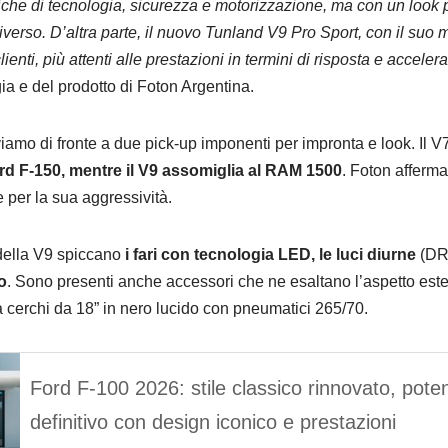
stiche di tecnologia, sicurezza e motorizzazione, ma con un look
rso. D’altra parte, il nuovo Tunland V9 Pro Sport, con il suo
 clienti, più attenti alle prestazioni in termini di risposta e accele
ia e del prodotto di Foton Argentina.
roviamo di fronte a due pick-up imponenti per impronta e look. Il 
ord F-150, mentre il V9 assomiglia al RAM 1500
. Foton afferma
e per la sua aggressività.
 della V9 spiccano
i fari con tecnologia LED, le luci diurne
(DR
o
. Sono presenti anche accessori che ne esaltano l’aspetto este
e a cerchi da 18” in nero lucido con pneumatici 265/70.
Ford F-100 2026: stile classico rinnovato, pote
definitivo con design iconico e prestazioni