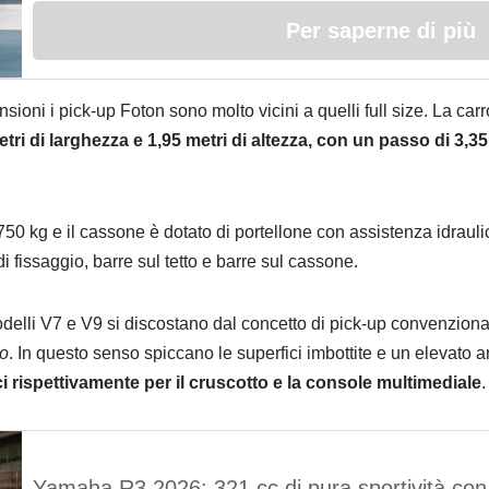
Per saperne di più
ni i pick-up Foton sono molto vicini a quelli full size. La carr
tri di larghezza e 1,95 metri di altezza, con un passo di 3,35
i 750 kg e il cassone è dotato di portellone con assistenza idrauli
i fissaggio, barre sul tetto e barre sul cassone.
delli V7 e V9 si discostano dal concetto di pick-up convenzionale
so
. In questo senso spiccano le superfici imbottite e un elevato 
ci rispettivamente per il cruscotto e la console multimediale
.
Yamaha R3 2026: 321 cc di pura sportività co