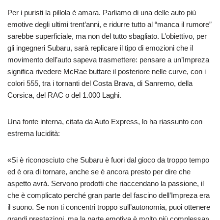
Per i puristi la pillola è amara. Parliamo di una delle auto più
emotive degli ultimi trent’anni, e ridurre tutto al “manca il rumore”
sarebbe superficiale, ma non del tutto sbagliato. L’obiettivo, per
gli ingegneri Subaru, sarà replicare il tipo di emozioni che il
movimento dell’auto sapeva trasmettere: pensare a un’Impreza
significa rivedere McRae buttare il posteriore nelle curve, con i
colori 555, tra i tornanti del Costa Brava, di Sanremo, della
Corsica, del RAC o del 1.000 Laghi.
Una fonte interna, citata da Auto Express, lo ha riassunto con
estrema lucidità:
«Si è riconosciuto che Subaru è fuori dal gioco da troppo tempo
ed è ora di tornare, anche se è ancora presto per dire che
aspetto avrà. Servono prodotti che riaccendano la passione, il
che è complicato perché gran parte del fascino dell’Impreza era
il suono. Se non ti concentri troppo sull’autonomia, puoi ottenere
grandi prestazioni, ma la parte emotiva è molto più complessa».