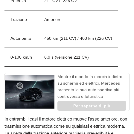
Potenza
211 CV o 226 CV
Trazione
Anteriore
Autonomia
450 km (211 CV) / 400 km (226 CV)
0‑100 km/h
6,9 s (versione 211 CV)
Mentre il mondo fa marcia indietro
su schermi ed elettrici, Mercedes
presenta la sua auto sportiva più
controversa e futuristica
Per saperne di più
In entrambi i casi il motore elettrico muove l’asse anteriore, con
trasmissione automatica come su qualsiasi elettrica moderna.
La scelta della trazione anteriore privilegia prevedibilità e