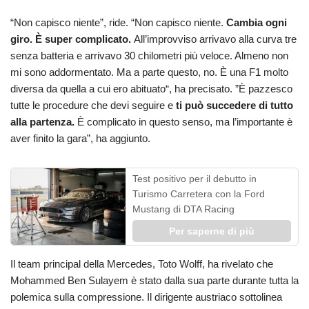
“Non capisco niente”, ride. “Non capisco niente.
Cambia ogni
giro. È super complicato.
All’improvviso arrivavo alla curva tre
senza batteria e arrivavo 30 chilometri più veloce. Almeno non
mi sono addormentato. Ma a parte questo, no. È una F1 molto
diversa da quella a cui ero abituato“, ha precisato. ”È pazzesco
tutte le procedure che devi seguire e
ti può succedere di tutto
alla partenza.
È complicato in questo senso, ma l’importante è
aver finito la gara”, ha aggiunto.
Test positivo per il debutto in
Turismo Carretera con la Ford
Mustang di DTA Racing
Per saperne di più
Il team principal della Mercedes, Toto Wolff, ha rivelato che
Mohammed Ben Sulayem è stato dalla sua parte durante tutta la
polemica sulla compressione. Il dirigente austriaco sottolinea