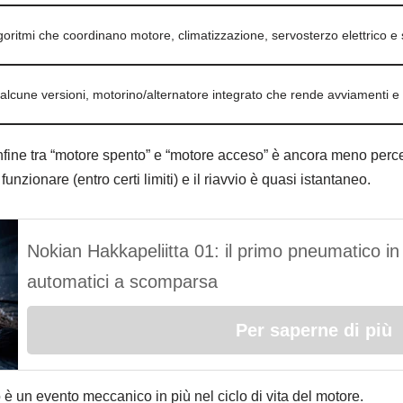
goritmi che coordinano motore, climatizzazione, servosterzo elettrico e 
 alcune versioni, motorino/alternatore integrato che rende avviamenti e r
nfine tra “motore spento” e “motore acceso” è ancora meno percepib
 funzionare (entro certi limiti) e il riavvio è quasi istantaneo.
Nokian Hakkapeliitta 01: il primo pneumatico in
automatici a scomparsa
Per saperne di più
o è un evento meccanico in più nel ciclo di vita del motore.