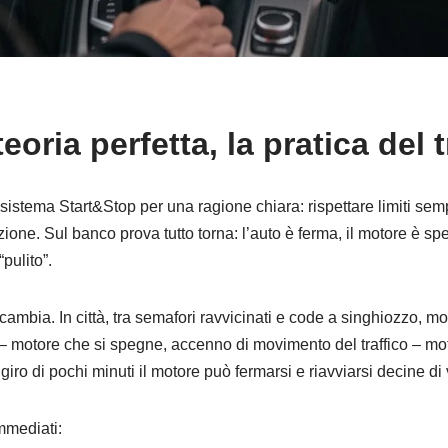
eoria perfetta, la pratica del 
l sistema Start&Stop per una ragione chiara: rispettare limiti sem
one. Sul banco prova tutto torna: l’auto è ferma, il motore è sp
“pulito”.
o cambia. In città, tra semafori ravvicinati e code a singhiozzo, m
 motore che si spegne, accenno di movimento del traffico – mot
ro di pochi minuti il motore può fermarsi e riavviarsi decine di 
immediati: