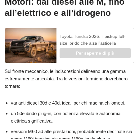
Motori: dal diesel alle M, fino
all’elettrico e all’idrogeno
Toyota Tundra 2026: il pickup full-
size ibrido che alza l’asticella
Per saperne di più
Sul fronte meccanico, le indiscrezioni delineano una gamma
estremamente articolata. Tra le versioni termiche dovrebbero
tornare:
varianti diesel 30d e 40d, ideali per chi macina chilometri,
un 50e ibrido plug-in, con potenza elevata e autonomia
elettrica significativa,
versioni M60 ad alte prestazioni, probabilmente declinate sia
come M60i benzina sia come M60e ibrida plug-in.