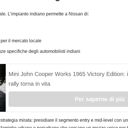
le. L’impianto indiano permette a Nissan di:
 per il mercato locale
nze specifiche degli automobilisti indiani
Mini John Cooper Works 1965 Victory Edition: i
rally torna in vita
Per saperne di più
a strategia mirata: presidiare il segmento entry e mid-level con u
e famiglie urbane e periurbane che cercano un mezzo unico per tu