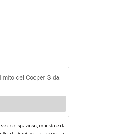
l mito del Cooper S da
n veicolo spazioso, robusto e dal
tto, dal tragitto casa–scuola ai