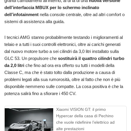
grandi cambiamenti all’interno, al di là di una
nuova versione
dell’interfaccia MBUX per lo schermo inclinato
dell’infotainment
nella console centrale, oltre ad altri comfort o
sistemi di assistenza alla guida.
I tecnici AMG stanno probabilmente testando i miglioramenti al
telaio e a tutti i suoi controlli elettronici, oltre ai carichi generati
dal nuovo motore turbo a sei cilindri da 3,0 litri installato sulla
GLC 53. Un propulsore che
sostituirà il quattro cilindri turbo
da 2,0 litri
che fino ad ora era offerto su tutti i modelli della
Classe C, ma che è stato tolto dalla produzione a causa di
problemi legati alla sua rumorosità, oltre al fatto che non è più
disponibile nemmeno sulle compatte. La cosa positiva è che la
potenza salirà fino a sfiorare i 450 CV.
Xiaomi VISION GT: il primo
Hypercar della casa di Pechino
che vuole ridefinire l’elettrico ad
alte prestazioni