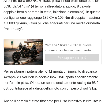
Al centro della 990 RC R Track pulsa il noto bicilindrico parallelo
LC8c da 947 cm³ (4 tempi, raffreddato a liquido, 8 valvole,
doppio albero a camme in testa, iniezione elettronica). In questa
configurazione raggiunge 135 CV e 105 Nm di coppia massima
a 7.000 giri/min, valori più che adeguati per una media cilindrata
“race ready”.
Yamaha Stryker 2026: la nuova
cruiser che rilancia il segmento
Per saperne di più
Per esaltarne il potenziale, KTM monta un impianto di scarico
Akrapovič Evolution in acciaio inox, sviluppato specificamente
per l’uso in pista. Oltre a un sound decisamente racing da 98,2
dB, contribuisce alla dieta della moto con un peso di soli 3 kg.
Anche il cambio è stato ritoccato per l’uso intensivo in circuito: la