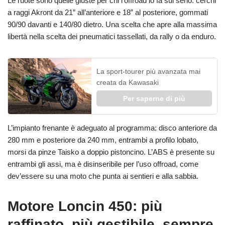
Le ruote sono quelle giuste per chi l’offroad lo fa sul serio: cerchi
a raggi Akront da 21” all’anteriore e 18” al posteriore, gommati
90/90 davanti e 140/80 dietro. Una scelta che apre alla massima
libertà nella scelta dei pneumatici tassellati, da rally o da enduro.
La sport-tourer più avanzata mai
creata da Kawasaki
Per saperne di più
L’impianto frenante è adeguato al programma: disco anteriore da
280 mm e posteriore da 240 mm, entrambi a profilo lobato,
morsi da pinze Taisko a doppio pistoncino. L’ABS è presente su
entrambi gli assi, ma è disinseribile per l’uso offroad, come
dev’essere su una moto che punta ai sentieri e alla sabbia.
Motore Loncin 450: più
raffinato, più gestibile, sempre