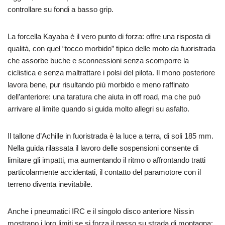
controllare su fondi a basso grip.
La forcella Kayaba è il vero punto di forza: offre una risposta di
qualità, con quel “tocco morbido” tipico delle moto da fuoristrada
che assorbe buche e sconnessioni senza scomporre la
ciclistica e senza maltrattare i polsi del pilota. Il mono posteriore
lavora bene, pur risultando più morbido e meno raffinato
dell’anteriore: una taratura che aiuta in off road, ma che può
arrivare al limite quando si guida molto allegri su asfalto.
Il tallone d’Achille in fuoristrada è la luce a terra, di soli 185 mm.
Nella guida rilassata il lavoro delle sospensioni consente di
limitare gli impatti, ma aumentando il ritmo o affrontando tratti
particolarmente accidentati, il contatto del paramotore con il
terreno diventa inevitabile.
Anche i pneumatici IRC e il singolo disco anteriore Nissin
mostrano i loro limiti se si forza il passo su strada di montagna: