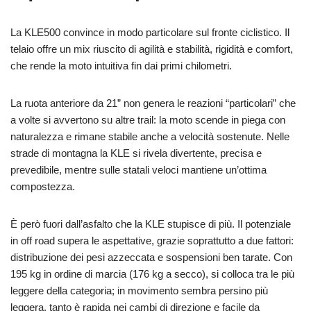
La KLE500 convince in modo particolare sul fronte ciclistico. Il
telaio offre un mix riuscito di agilità e stabilità, rigidità e comfort,
che rende la moto intuitiva fin dai primi chilometri.
La ruota anteriore da 21” non genera le reazioni “particolari” che
a volte si avvertono su altre trail: la moto scende in piega con
naturalezza e rimane stabile anche a velocità sostenute. Nelle
strade di montagna la KLE si rivela divertente, precisa e
prevedibile, mentre sulle statali veloci mantiene un’ottima
compostezza.
È però fuori dall’asfalto che la KLE stupisce di più. Il potenziale
in off road supera le aspettative, grazie soprattutto a due fattori:
distribuzione dei pesi azzeccata e sospensioni ben tarate. Con
195 kg in ordine di marcia (176 kg a secco), si colloca tra le più
leggere della categoria; in movimento sembra persino più
leggera, tanto è rapida nei cambi di direzione e facile da