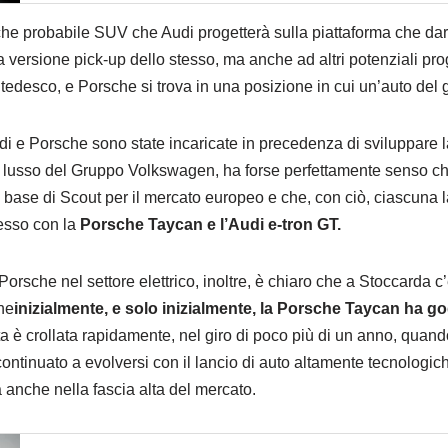
che probabile SUV che Audi progetterà sulla piattaforma che darà
a versione pick-up dello stesso, ma anche ad altri potenziali pr
o tedesco, e Porsche si trova in una posizione in cui un’auto de
udi e Porsche sono state incaricate in precedenza di sviluppare 
di lusso del Gruppo Volkswagen, ha forse perfettamente senso c
 base di Scout per il mercato europeo e che, con ciò, ciascuna l
esso con la
Porsche Taycan e l’Audi e-tron GT.
 Porsche nel settore elettrico, inoltre, è chiaro che a Stoccarda 
he
inizialmente, e solo inizialmente, la Porsche Taycan ha 
ta è crollata rapidamente, nel giro di poco più di un anno, quand
continuato a evolversi con il lancio di auto altamente tecnologiche,
 anche nella fascia alta del mercato.