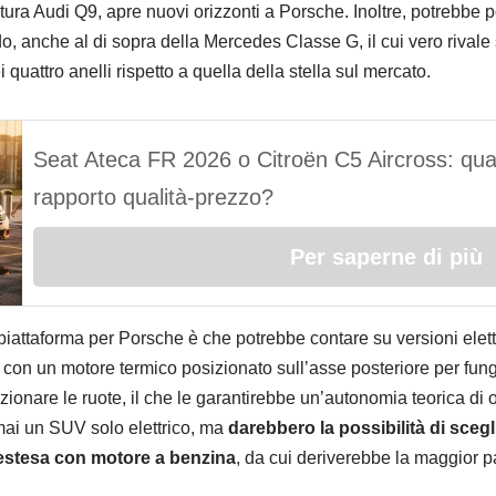
futura Audi Q9, apre nuovi orizzonti a Porsche. Inoltre, potrebb
 anche al di sopra della Mercedes Classe G, il cui vero rivale s
 quattro anelli rispetto a quella della stella sul mercato.
Seat Ateca FR 2026 o Citroën C5 Aircross: qual 
rapporto qualità‑prezzo?
Per saperne di più
piattaforma per Porsche è che potrebbe contare su versioni elett
 con un motore termico posizionato sull’asse posteriore per fu
zionare le ruote, il che le garantirebbe un’autonomia teorica di o
 mai un SUV solo elettrico, ma
darebbero la possibilità di sceg
 estesa con motore a benzina
, da cui deriverebbe la maggior p