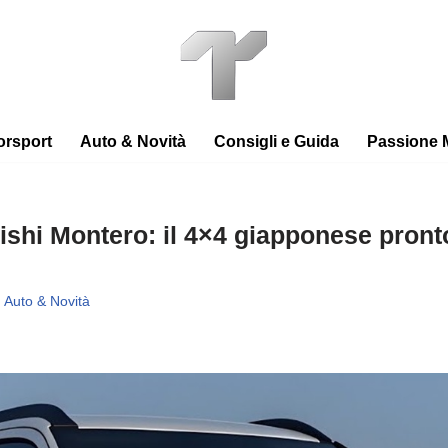
orsport
Auto & Novità
Consigli e Guida
Passione 
bishi Montero: il 4×4 giapponese pronto
Auto & Novità