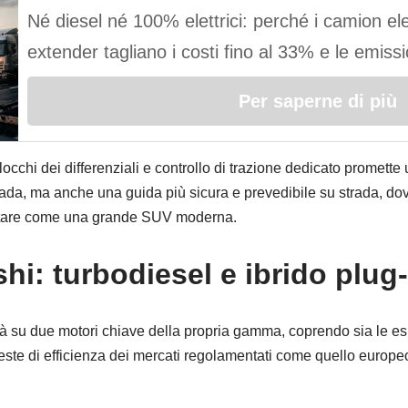
Né diesel né 100% elettrici: perché i camion ele
extender tagliano i costi fino al 33% e le emissi
Per saperne di più
 blocchi dei differenziali e controllo di trazione dedicato promet
rada, ma anche una guida più sicura e prevedibile su strada, d
tare come una grande SUV moderna.
hi: turbodiesel e ibrido plug-
rà su due motori chiave della propria gamma, coprendo sia le es
chieste di efficienza dei mercati regolamentati come quello europe