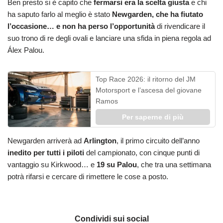
Ben presto si è capito che
fermarsi era la scelta giusta
e chi
ha saputo farlo al meglio è stato
Newgarden, che ha fiutato
l’occasione… e non ha perso l’opportunità
di rivendicare il
suo trono di re degli ovali e lanciare una sfida in piena regola ad
Álex Palou.
Top Race 2026: il ritorno del JM
Motorsport e l’ascesa del giovane
Ramos
Per saperne di più
Newgarden arriverà ad
Arlington
, il primo circuito dell’anno
inedito per tutti i piloti
del campionato, con cinque punti di
vantaggio su Kirkwood… e
19 su Palou
, che tra una settimana
potrà rifarsi e cercare di rimettere le cose a posto.
Condividi sui social