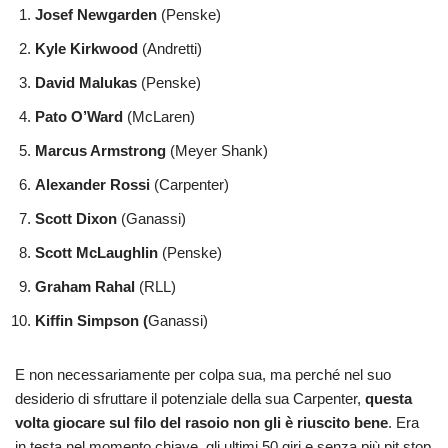
Josef Newgarden
(Penske)
Kyle Kirkwood
(Andretti)
David Malukas
(Penske)
Pato O’Ward
(McLaren)
Marcus Armstrong
(Meyer Shank)
Alexander Rossi
(Carpenter)
Scott Dixon
(Ganassi)
Scott McLaughlin
(Penske)
Graham Rahal
(RLL)
Kiffin Simpson (
Ganassi)
E non necessariamente per colpa sua, ma perché nel suo
desiderio di sfruttare il potenziale della sua Carpenter,
questa
volta giocare sul filo del rasoio non gli è riuscito bene
. Era
in testa nel momento chiave, gli ultimi 50 giri e senza più pit stop