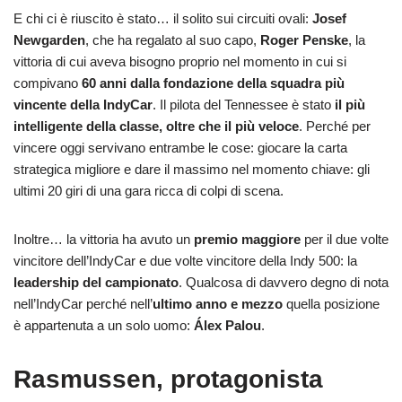
E chi ci è riuscito è stato… il solito sui circuiti ovali:
Josef
Newgarden
, che ha regalato al suo capo,
Roger Penske
, la
vittoria di cui aveva bisogno proprio nel momento in cui si
compivano
60 anni dalla fondazione della squadra più
vincente della IndyCar
. Il pilota del Tennessee è stato
il più
intelligente della classe, oltre che il più veloce
. Perché per
vincere oggi servivano entrambe le cose: giocare la carta
strategica migliore e dare il massimo nel momento chiave: gli
ultimi 20 giri di una gara ricca di colpi di scena.
Inoltre… la vittoria ha avuto un
premio maggiore
per il due volte
vincitore dell’IndyCar e due volte vincitore della Indy 500: la
leadership del campionato
. Qualcosa di davvero degno di nota
nell’IndyCar perché nell’
ultimo anno e mezzo
quella posizione
è appartenuta a un solo uomo:
Álex Palou
.
Rasmussen, protagonista