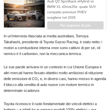
Audi Q3 Sportback eHybrid vs
BMW X1 xDrive25e: quale SUV
compatto premium PHEV
scegliere nel 2026
Per saperne di più
In un’intervista rilasciata ai media australiani, Tomoya
Takahashi, presidente di Toyota Gazoo Racing, è stato netto: i
motori a combustione interna «non sono cattivi» di per sé, «il
nemico è il carbonio», non la meccanica termica.
Le sue parole arrivano in un contesto in cui Unione Europea e
altri mercati hanno fissato obiettivi molto ambiziosi di riduzione
delle emissioni di CO₂ e, in diversi casi, hanno messo in agenda
il blocco alla vendita di auto nuove con motore termico in
determinate scadenze.
Toyota riconosce il ruolo fondamentale dei veicoli elettrici a
batteria – e infatti ha in gamma modelli 100% elettrici – ma