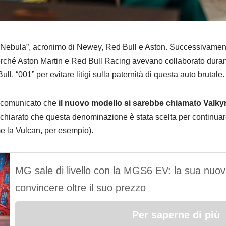
a “Nebula”, acronimo di Newey, Red Bull e Aston. Successivamen
ché Aston Martin e Red Bull Racing avevano collaborato durante 
ll. “001” per evitare litigi sulla paternità di questa auto brutale.
 comunicato che
il nuovo modello si sarebbe chiamato Valkyr
ichiarato che questa denominazione è stata scelta per continuare
me la Vulcan, per esempio).
MG sale di livello con la MGS6 EV: la sua nuova
convincere oltre il suo prezzo
Per saperne di più