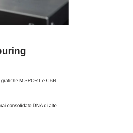
ouring
ove grafiche M SPORT e CBR
rmai consolidato DNA di alte