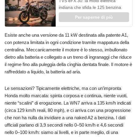
TVS eFX 30: la moto elettrica
indiana che sfida le 125 benzina
Per saperne di più
Esiste anche una versione da 11 kW destinata alla patente A1,
con potenza limitata in ogni condizione tramite mappatura della
centralina. Meccanicamente il motore è lo stesso, imbullonato
dietro alla batteria e collegato a un treno di ingranaggi che riduce
il regime fino alla puleggia della cinghia dentata finale. Il motore è
raffreddato a liquido, la batteria ad aria.
Le sensazioni? Tipicamente elettriche, ma con un’impronta
Honda molto marcata: spinta corposa e continua, niente vuoti,
niente “scalini” di erogazione. La WN7 arriva a 135 km/h indicati
(circa 129 km/h reali, 80 mph), e ci arriva con una progressione
che non ha nulla da invidiare a una naked A2 a benzina. I dati
ufficiali parlano di 3,9 secondi nello 0–50 km/h e 4,6 secondi
nello 0–100 km/h: siamo ai livelli, e in parte meglio, di una