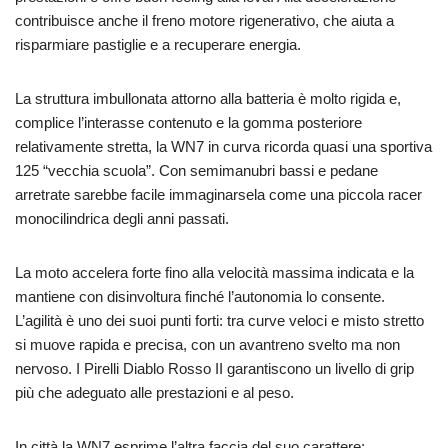
contribuisce anche il freno motore rigenerativo, che aiuta a
risparmiare pastiglie e a recuperare energia.
La struttura imbullonata attorno alla batteria è molto rigida e,
complice l’interasse contenuto e la gomma posteriore
relativamente stretta, la WN7 in curva ricorda quasi una sportiva
125 “vecchia scuola”. Con semimanubri bassi e pedane
arretrate sarebbe facile immaginarsela come una piccola racer
monocilindrica degli anni passati.
La moto accelera forte fino alla velocità massima indicata e la
mantiene con disinvoltura finché l’autonomia lo consente.
L’agilità è uno dei suoi punti forti: tra curve veloci e misto stretto
si muove rapida e precisa, con un avantreno svelto ma non
nervoso. I Pirelli Diablo Rosso II garantiscono un livello di grip
più che adeguato alle prestazioni e al peso.
In città la WN7 esprime l’altra faccia del suo carattere: