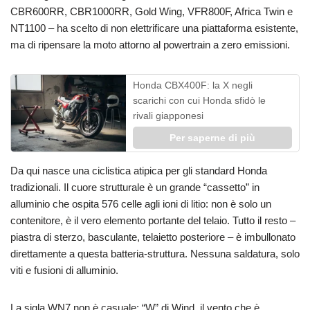
CBR600RR, CBR1000RR, Gold Wing, VFR800F, Africa Twin e
NT1100 – ha scelto di non elettrificare una piattaforma esistente,
ma di ripensare la moto attorno al powertrain a zero emissioni.
Honda CBX400F: la X negli
scarichi con cui Honda sfidò le
rivali giapponesi
Per saperne di più
Da qui nasce una ciclistica atipica per gli standard Honda
tradizionali. Il cuore strutturale è un grande “cassetto” in
alluminio che ospita 576 celle agli ioni di litio: non è solo un
contenitore, è il vero elemento portante del telaio. Tutto il resto –
piastra di sterzo, basculante, telaietto posteriore – è imbullonato
direttamente a questa batteria-struttura. Nessuna saldatura, solo
viti e fusioni di alluminio.
La sigla WN7 non è casuale: “W” di Wind, il vento che è