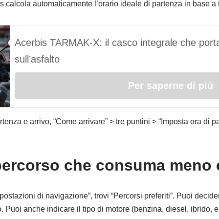
ps calcola automaticamente l’orario ideale di partenza in base a t
Acerbis TARMAK-X: il casco integrale che porta
sull’asfalto
Per saperne di più
partenza e arrivo, “Come arrivare” > tre puntini > “Imposta ora di p
l percorso che consuma meno 
ostazioni di navigazione”, trovi “Percorsi preferiti”. Puoi decider
uoi anche indicare il tipo di motore (benzina, diesel, ibrido, elet