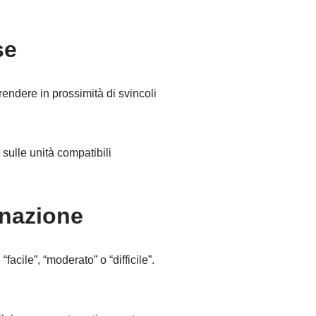
se
ndere in prossimità di svincoli
sulle unità compatibili
inazione
acile”, “moderato” o “difficile”.