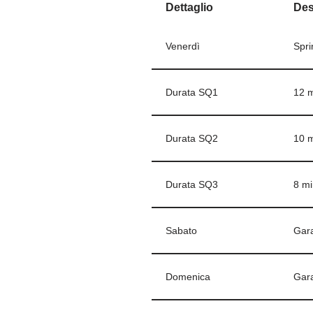
Dettaglio
Des
Venerdì
Spri
Durata SQ1
12 m
Durata SQ2
10 m
Durata SQ3
8 mi
Sabato
Gara
Domenica
Gara