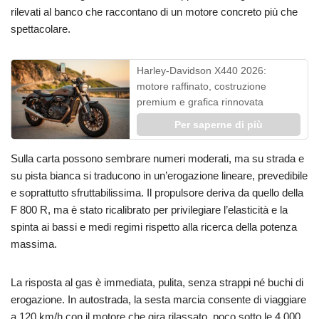
rilevati al banco che raccontano di un motore concreto più che
spettacolare.
Harley-Davidson X440 2026:
motore raffinato, costruzione
premium e grafica rinnovata
Per saperne di più
Sulla carta possono sembrare numeri moderati, ma su strada e
su pista bianca si traducono in un’erogazione lineare, prevedibile
e soprattutto sfruttabilissima. Il propulsore deriva da quello della
F 800 R, ma è stato ricalibrato per privilegiare l’elasticità e la
spinta ai bassi e medi regimi rispetto alla ricerca della potenza
massima.
La risposta al gas è immediata, pulita, senza strappi né buchi di
erogazione. In autostrada, la sesta marcia consente di viaggiare
a 120 km/h con il motore che gira rilassato, poco sotto le 4.000