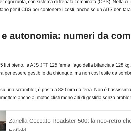
per ogni ruota, con sistema di frenata combinata (CBS). Nella ci
optano per il CBS per contenere i costi, anche se un ABS ben tarat
 e autonomia: numeri da co
5 litri pieno, la AJS JFT 125 ferma l’ago della bilancia a 128 kg.
 per essere gestibile da chiunque, ma non così esile da sembra
 su una scrambler, è posta a 820 mm da terra. Non è bassissima
mettere anche ai motociclisti meno alti di gestirla senza proble
Zanella Ceccato Roadster 500: la neo‑retro che
Enfield