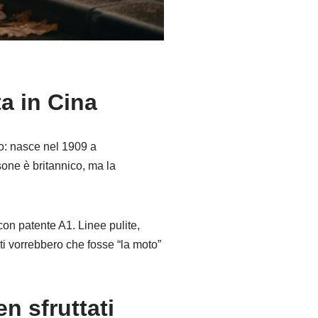
a in Cina
to: nasce nel 1909 a
sone è britannico, ma la
on patente A1. Linee pulite,
ti vorrebbero che fosse “la moto”
n sfruttati