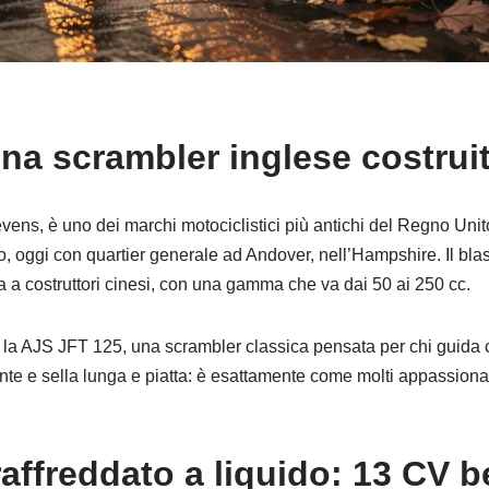
na scrambler inglese costruit
vens, è uno dei marchi motociclistici più antichi del Regno Uni
o, oggi con quartier generale ad Andover, nell’Hampshire. Il bla
a a costruttori cinesi, con una gamma che va dai 50 ai 250 cc.
la AJS JFT 125, una scrambler classica pensata per chi guida c
ante e sella lunga e piatta: è esattamente come molti appassiona
ffreddato a liquido: 13 CV be