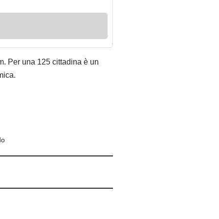
km. Per una 125 cittadina è un
mica.
do