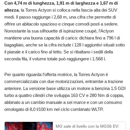
Con 4,74 m di lunghezza, 1,91 m di larghezza e 1,67 m di
altezza
, la Torres Actyon si colloca nella fascia alta dei SUV
medi. Il passo raggiunge i 2,68 m, una cifra che permette di
offrire un abitacolo spazioso e cinque comodi posti a sedere.
Nonostante la sua silhouette di ispirazione coupé, l’Actyon
mantiene una buona capacità di carico: dichiara fino a 796 l di
bagagliaio, anche se la cifra include i 128 l aggiuntivi situati sotto
il pianale e il carico fino al tetto. Se si ribaltano i sedili della
seconda fila, il volume totale può raggiungere i 1.568 l.
Per quanto riguarda l’offerta motrice, la Torres Actyon è
commercializzata con due motorizzazioni, entrambe a trazione
anteriore. La versione base utilizza un motore a benzina 1.5 GDI
turbo a quattro cilindri che sviluppa 163 CV e 280 Nm di coppia,
abbinato a un cambio manuale a sei marce e con un consumo
omologato di 8,0 l/100 km nel ciclo combinato WLTP.
MG sale di livello con la MGS6 EV: