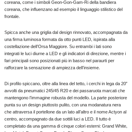
coreana, come i simboli Geon-Gon-Gam-Ri della bandiera
coreana, che influenzano ad esempio il linguaggio stilistico del
frontale.
Spicca anche una griglia dal design rinnovato, accompagnata da
una firma luminosa formata da otto punti LED, ispirata alla
costellazione dell’Orsa Maggiore. Su entrambi i lati sono
integrati le luci diurne a LED e gli indicatori di direzione, mentre i
fari principali sono posizionati più in basso nel paraurti per
rafforzare la sensazione di ampiezza dell’insieme.
Di profilo spiccano, oltre alla linea del tetto, i cerchi in lega da 20”
avvolti da pneumatici 245/45 R20 e dei passaruota marcati che
mantengono l’immagine robusta del modello. La parte posteriore
punta su un design piuttosto pulito, con una modanatura nera
che attraversa il portellone da un lato all’altro e il nome Actyon al
centro, accompagnato da due sottili luci a LED. Il tutto è
completato da una gamma di cinque colori esterni: Grand White,