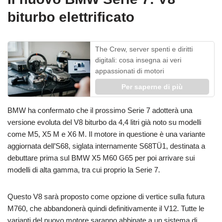
biturbo elettrificato
The Crew, server spenti e diritti
digitali: cosa insegna ai veri
appassionati di motori
Per saperne di più
BMW ha confermato che il prossimo Serie 7 adotterà una
versione evoluta del V8 biturbo da 4,4 litri già noto su modelli
come M5, X5 M e X6 M. Il motore in questione è una variante
aggiornata dell’S68, siglata internamente S68TÜ1, destinata a
debuttare prima sul BMW X5 M60 G65 per poi arrivare sui
modelli di alta gamma, tra cui proprio la Serie 7.
Questo V8 sarà proposto come opzione di vertice sulla futura
M760, che abbandonerà quindi definitivamente il V12. Tutte le
varianti del nuovo motore saranno abbinate a un sistema di